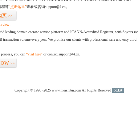
流程可
“点击这里”
查看或咨询support@4.cn。
购买
>>
erview:
orld leading domain escrow service platform and ICANN-Accredited Registrar, with 6 years ri
 transaction volume every year. We promise our clients with professional, safe and easy third-
.
d process, you can
“visit here”
or contact support@4.cn.
NOW
>>
Copyright © 1998 -2025 www.meishitui.com All Rights Reserved
51La