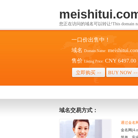
meishitui.co
您正在访问的域名可以转让!This domain name i
一口价出售中！
域名
meishitui.co
Domain Name:
售价
CNY 6497.00
Listing Price:
立即购买
BUY NOW
>>
>>
域名交易方式：
通过金名网(
金名网(4
简单、安