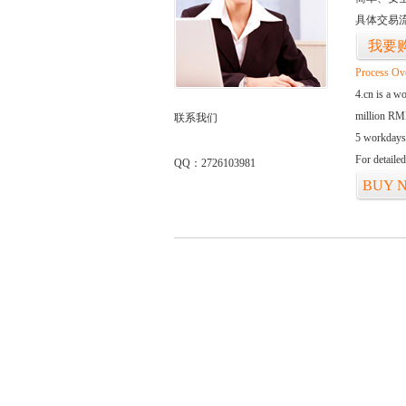
具体交易
我要
Process Ov
4.cn is a w
million RMB
联系我们
5 workdays
For detaile
QQ：2726103981
BUY 