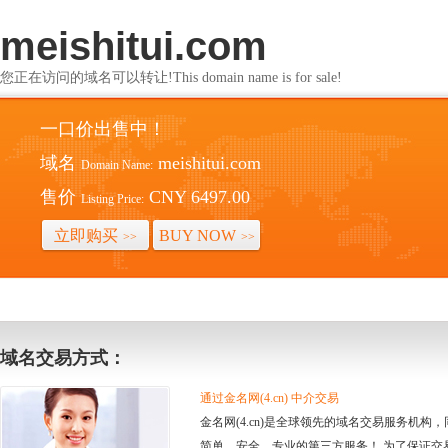
meishitui.com
您正在访问的域名可以转让!This domain name is for sale!
一口价出售中！
域名
meishitui.com
Domain Name:
售价
CNY 6497.00
Listing Price:
立即购买
BUY NOW
>>
>>
域名交易方式：
通过金名网(4.cn) 中介交易
金名网(4.cn)是全球领先的域名交易服务机
简单、安全、专业的第三方服务！ 为了保证交