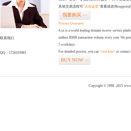
具体交易流程可
“点击这里”
查看或咨询support@
我要购买
>>
Process Overview:
4.cn is a world leading domain escrow service plat
million RMB transaction volume every year. We promi
联系我们
5 workdays.
For detailed process, you can
“visit here”
or contact
QQ：2726103981
BUY NOW
>>
Copyright © 1998 -2025 www.