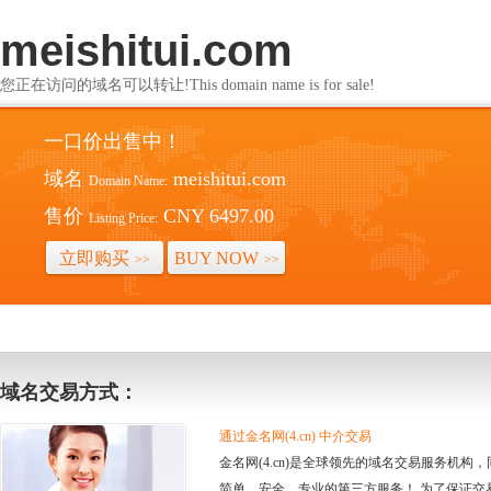
meishitui.com
您正在访问的域名可以转让!This domain name is for sale!
一口价出售中！
域名
meishitui.com
Domain Name:
售价
CNY 6497.00
Listing Price:
立即购买
BUY NOW
>>
>>
域名交易方式：
通过金名网(4.cn) 中介交易
金名网(4.cn)是全球领先的域名交易服务机
简单、安全、专业的第三方服务！ 为了保证交