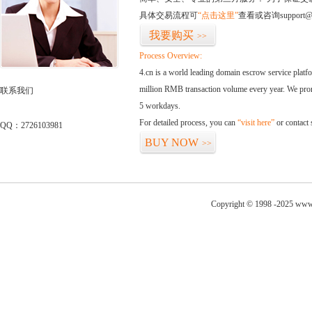
具体交易流程可
“点击这里”
查看或咨询support@
我要购买
>>
Process Overview:
4.cn is a world leading domain escrow service plat
million RMB transaction volume every year. We promi
联系我们
5 workdays.
For detailed process, you can
“visit here”
or contact
QQ：2726103981
BUY NOW
>>
Copyright © 1998 -2025 www.