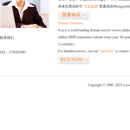
具体交易流程可
“点击这里”
查看或咨询support@
我要购买
>>
Process Overview:
4.cn is a world leading domain escrow service plat
million RMB transaction volume every year. We promi
联系我们
5 workdays.
For detailed process, you can
“visit here”
or contact
QQ：2726103981
BUY NOW
>>
Copyright © 1998 -2025 www.