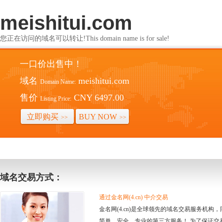
meishitui.com
您正在访问的域名可以转让!This domain name is for sale!
一口价出售中！
域名
meishitui.com
Domain Name:
售价
CNY 6497.00
Listing Price:
立即购买
BUY NOW
>>
>>
域名交易方式：
通过金名网(4.cn) 中介交易
金名网(4.cn)是全球领先的域名交易服务机
简单、安全、专业的第三方服务！ 为了保证交